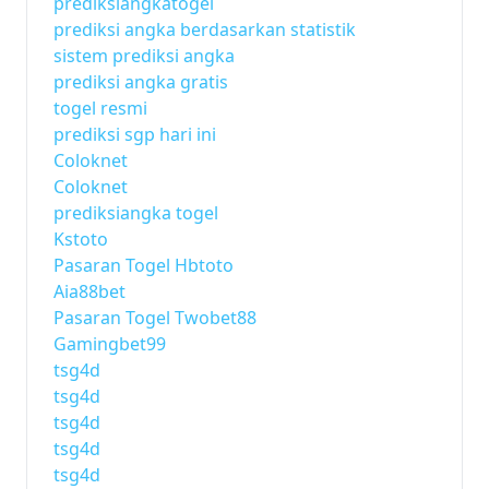
prediksiangkatogel
prediksi angka berdasarkan statistik
sistem prediksi angka
prediksi angka gratis
togel resmi
prediksi sgp hari ini
Coloknet
Coloknet
prediksiangka togel
Kstoto
Pasaran Togel Hbtoto
Aia88bet
Pasaran Togel Twobet88
Gamingbet99
tsg4d
tsg4d
tsg4d
tsg4d
tsg4d