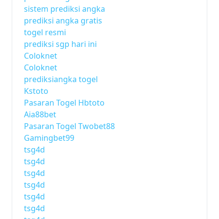
sistem prediksi angka
prediksi angka gratis
togel resmi
prediksi sgp hari ini
Coloknet
Coloknet
prediksiangka togel
Kstoto
Pasaran Togel Hbtoto
Aia88bet
Pasaran Togel Twobet88
Gamingbet99
tsg4d
tsg4d
tsg4d
tsg4d
tsg4d
tsg4d