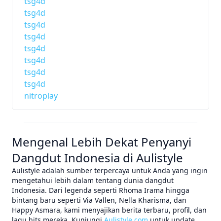
tsg4d
tsg4d
tsg4d
tsg4d
tsg4d
tsg4d
tsg4d
tsg4d
nitroplay
Mengenal Lebih Dekat Penyanyi
Dangdut Indonesia di Aulistyle
Aulistyle adalah sumber terpercaya untuk Anda yang ingin
mengetahui lebih dalam tentang dunia dangdut
Indonesia. Dari legenda seperti Rhoma Irama hingga
bintang baru seperti Via Vallen, Nella Kharisma, dan
Happy Asmara, kami menyajikan berita terbaru, profil, dan
lagu hits mereka. Kunjungi
Aulistyle.com
untuk update