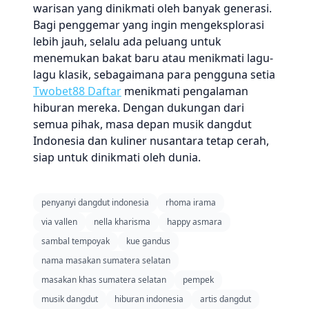
warisan yang dinikmati oleh banyak generasi.
Bagi penggemar yang ingin mengeksplorasi
lebih jauh, selalu ada peluang untuk
menemukan bakat baru atau menikmati lagu-
lagu klasik, sebagaimana para pengguna setia
Twobet88 Daftar
menikmati pengalaman
hiburan mereka. Dengan dukungan dari
semua pihak, masa depan musik dangdut
Indonesia dan kuliner nusantara tetap cerah,
siap untuk dinikmati oleh dunia.
penyanyi dangdut indonesia
rhoma irama
via vallen
nella kharisma
happy asmara
sambal tempoyak
kue gandus
nama masakan sumatera selatan
masakan khas sumatera selatan
pempek
musik dangdut
hiburan indonesia
artis dangdut