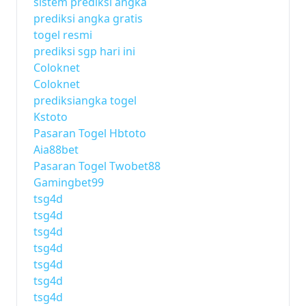
sistem prediksi angka
prediksi angka gratis
togel resmi
prediksi sgp hari ini
Coloknet
Coloknet
prediksiangka togel
Kstoto
Pasaran Togel Hbtoto
Aia88bet
Pasaran Togel Twobet88
Gamingbet99
tsg4d
tsg4d
tsg4d
tsg4d
tsg4d
tsg4d
tsg4d