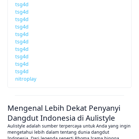
tsg4d
tsg4d
tsg4d
tsg4d
tsg4d
tsg4d
tsg4d
tsg4d
tsg4d
tsg4d
nitroplay
Mengenal Lebih Dekat Penyanyi
Dangdut Indonesia di Aulistyle
Aulistyle adalah sumber terpercaya untuk Anda yang ingin
mengetahui lebih dalam tentang dunia dangdut
Indonesia. Dari legenda seperti Rhoma Irama hingga