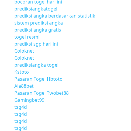
bocoran togel hari ini
prediksiangkatogel
prediksi angka berdasarkan statistik
sistem prediksi angka
prediksi angka gratis
togel resmi
prediksi sgp hari ini
Coloknet
Coloknet
prediksiangka togel
Kstoto
Pasaran Togel Hbtoto
Aia88bet
Pasaran Togel Twobet88
Gamingbet99
tsg4d
tsg4d
tsg4d
tsg4d