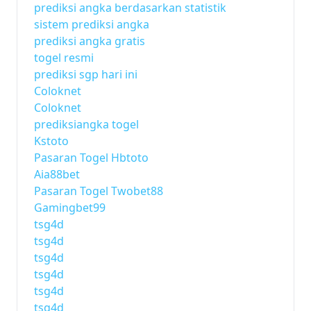
prediksi angka berdasarkan statistik
sistem prediksi angka
prediksi angka gratis
togel resmi
prediksi sgp hari ini
Coloknet
Coloknet
prediksiangka togel
Kstoto
Pasaran Togel Hbtoto
Aia88bet
Pasaran Togel Twobet88
Gamingbet99
tsg4d
tsg4d
tsg4d
tsg4d
tsg4d
tsg4d