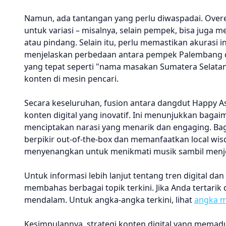
Namun, ada tantangan yang perlu diwaspadai. Ove
untuk variasi – misalnya, selain pempek, bisa juga 
atau pindang. Selain itu, perlu memastikan akurasi 
menjelaskan perbedaan antara pempek Palembang dan
yang tepat seperti "nama masakan Sumatera Selatan
konten di mesin pencari.
Secara keseluruhan, fusion antara dangdut Happy As
konten digital yang inovatif. Ini menunjukkan baga
menciptakan narasi yang menarik dan engaging. Bagi
berpikir out-of-the-box dan memanfaatkan local wisd
menyenangkan untuk menikmati musik sambil menjel
Untuk informasi lebih lanjut tentang tren digital dan
membahas berbagai topik terkini. Jika Anda tertarik 
mendalam. Untuk angka-angka terkini, lihat
angka m
Kesimpulannya, strategi konten digital yang memadu