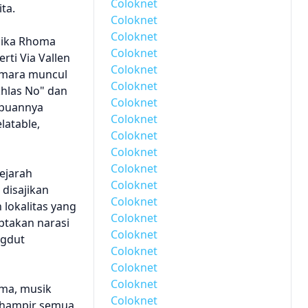
Coloknet
ta.
Coloknet
Coloknet
 Jika Rhoma
Coloknet
ti Via Vallen
Coloknet
smara muncul
Coloknet
khlas No" dan
Coloknet
mpuannya
Coloknet
latable,
Coloknet
Coloknet
Coloknet
ejarah
Coloknet
 disajikan
Coloknet
 lokalitas yang
Coloknet
ptakan narasi
Coloknet
ngdut
Coloknet
Coloknet
Coloknet
ama, musik
Coloknet
i hampir semua