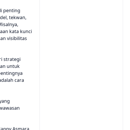
i penting
del, tekwan,
Misalnya,
aan kata kunci
 visibilitas
i strategi
kan untuk
pentingnya
adalah cara
yang
 wawasan
 Happy Asmara