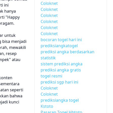
Coloknet
i ini
Coloknet
ak hanya
Coloknet
erti "Happy
Coloknet
beragam.
Coloknet
Coloknet
ar untuk
bocoran togel hari ini
g bisa menjadi
prediksiangkatogel
rah, mewakili
prediksi angka berdasarkan
an, resep
statistik
empek" atau
sistem prediksi angka
prediksi angka gratis
togel resmi
 konten
prediksi sgp hari ini
 sementara
Coloknet
atan seperti
Coloknet
ukkan bahwa
prediksiangka togel
njadi kunci
Kstoto
Pasaran Togel Hbtoto