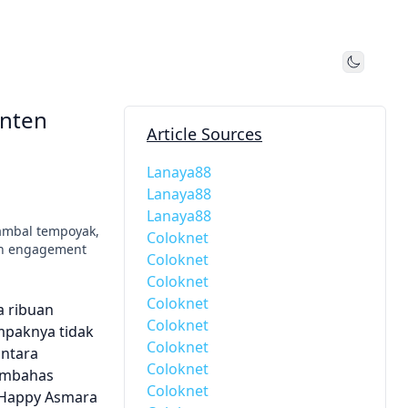
Toggle
onten
Article Sources
Lanaya88
Lanaya88
Lanaya88
sambal tempoyak,
Coloknet
an engagement
Coloknet
Coloknet
Coloknet
a ribuan
Coloknet
ampaknya tidak
Coloknet
antara
Coloknet
membahas
Coloknet
a Happy Asmara