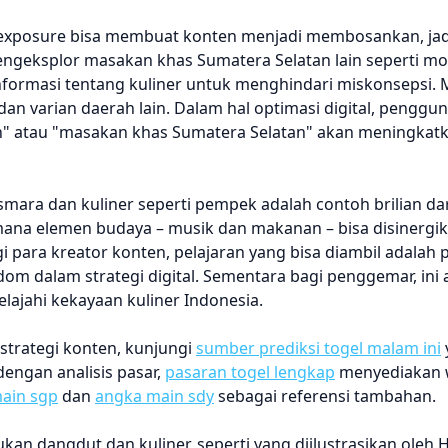
rexposure bisa membuat konten menjadi membosankan, jad
mengeksplor masakan khas Sumatera Selatan lain seperti mo
informasi tentang kuliner untuk menghindari miskonsepsi. 
 varian daerah lain. Dalam hal optimasi digital, penggun
" atau "masakan khas Sumatera Selatan" akan meningkatkan
mara dan kuliner seperti pempek adalah contoh brilian dar
imana elemen budaya – musik dan makanan – bisa disinergi
 para kreator konten, pelajaran yang bisa diambil adalah 
om dalam strategi digital. Sementara bagi penggemar, ini 
ajahi kekayaan kuliner Indonesia.
 strategi konten, kunjungi
sumber prediksi togel malam ini
dengan analisis pasar,
pasaran togel lengkap
menyediakan
ain sgp
dan
angka main sdy
sebagai referensi tambahan.
kan dangdut dan kuliner, seperti yang diilustrasikan oleh