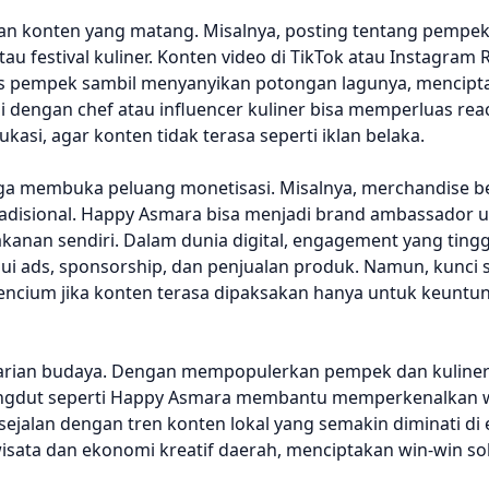
aan konten yang matang. Misalnya, posting tentang pempek 
au festival kuliner. Konten video di TikTok atau Instagram R
s pempek sambil menyanyikan potongan lagunya, mencipt
si dengan chef atau influencer kuliner bisa memperluas rea
si, agar konten tidak terasa seperti iklan belaka.
 juga membuka peluang monetisasi. Misalnya, merchandise 
adisional. Happy Asmara bisa menjadi brand ambassador 
nan sendiri. Dalam dunia digital, engagement yang tingg
alui ads, sponsorship, dan penjualan produk. Namun, kunci
mencium jika konten terasa dipaksakan hanya untuk keuntu
elestarian budaya. Dengan mempopulerkan pempek dan kuline
i dangdut seperti Happy Asmara membantu memperkenalkan w
ejalan dengan tren konten lokal yang semakin diminati di e
isata dan ekonomi kreatif daerah, menciptakan win-win so