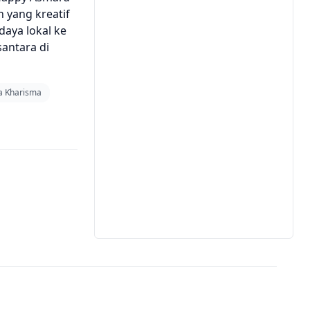
 yang kreatif
aya lokal ke
santara di
a Kharisma