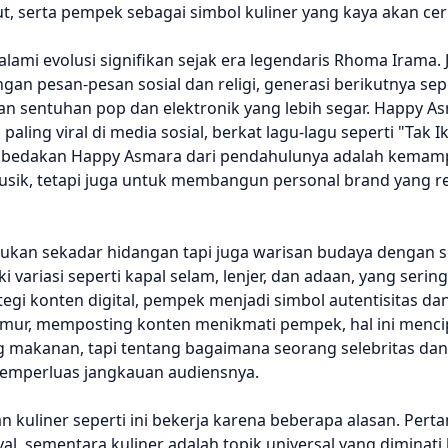
, serta pempek sebagai simbol kuliner yang kaya akan ceri
ami evolusi signifikan sejak era legendaris Rhoma Irama.
pesan-pesan sosial dan religi, generasi berikutnya seper
 sentuhan pop dan elektronik yang lebih segar. Happy A
aling viral di media sosial, berkat lagu-lagu seperti "Tak I
mbedakan Happy Asmara dari pendahulunya adalah kema
usik, tetapi juga untuk membangun personal brand yang re
ukan sekadar hidangan tapi juga warisan budaya dengan s
variasi seperti kapal selam, lenjer, dan adaan, yang sering
gi konten digital, pempek menjadi simbol autentisitas dan
Timur, memposting konten menikmati pempek, hal ini menci
ng makanan, tapi tentang bagaimana seorang selebritas da
 memperluas jangkauan audiensnya.
 kuliner seperti ini bekerja karena beberapa alasan. Pert
al, sementara kuliner adalah topik universal yang diminat