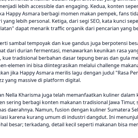
adi lebih accessible dan engaging. Kedua, konten sepert
tika Happy Asmara berbagi momen makan pempek, fans tid
i yang lebih personal. Ketiga, dari segi SEO, kata kunci sep
atan" dapat menarik traffic organik dari pencarian yang 
perti sambal tempoyak dan kue gandus juga berpotensi bes
buat dari durian fermentasi, menawarkan keunikan rasa yan
 kue tradisional berbahan dasar tepung beras dan gula me
en-elemen ini bisa diintegrasikan melalui challenge makan
gkan jika Happy Asmara merilis lagu dengan judul "Rasa P
 yang massive di platform digital.
 dan Nella Kharisma juga telah memanfaatkan kuliner dalam
en sering berbagi konten makanan tradisional Jawa Timur,
as daerahnya. Namun, fusion dengan kuliner Sumatera Sel
asi karena kurang umum di industri dangdut. Ini menunj
l-hal besar; terkadang, detail kecil seperti makanan bisa me