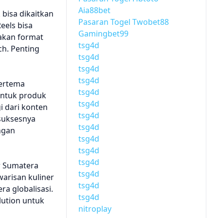
Aia88bet
bisa dikaitkan
Pasaran Togel Twobet88
eels bisa
Gamingbet99
akan format
tsg4d
ch. Penting
tsg4d
tsg4d
tsg4d
bertema
tsg4d
untuk produk
tsg4d
i dari konten
tsg4d
 suksesnya
tsg4d
ngan
tsg4d
tsg4d
tsg4d
r Sumatera
tsg4d
arisan kuliner
tsg4d
ra globalisasi.
tsg4d
lution untuk
nitroplay