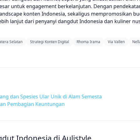
besar untuk engagement berkelanjutan. Dengan pendekatan
landscape konten Indonesia, sekaligus mempromosikan bud
lebih lanjut dari penyanyi dangdut Indonesia dan kuliner nu
tera Selatan
Strategi Konten Digital
Rhoma Irama
Via Vallen
Nell
ang dan Spesies Ular Unik di Alam Semesta
 dan Pembagian Keuntungan
ut Indonesia di Aulistyle