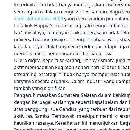
Keterkaitan ini tidak hanya menunjukkan sisi pers
seorang artis dalam mengekspresikan diri. Bagi merek
situs slot deposit 5000
yang menawarkan pengalama
Lirik-lirik Happy Asmara sering kali menggambarkan k
No", misalnya, ia menyampaikan perasaan tidak rel
universal namun disajikan dengan bahasa yang kh
lagu-lagunya tidak hanya enak didengar tetapi juga 
menarik minat pendengar dari berbagai usia.
Di era digital seperti sekarang, Happy Asmara jug
aktif membagikan kegiatan sehari-hari, proses kreat
streaming. Strategi ini tidak hanya memperkuat h
karyanya secara organik. Dalam industri yang kompe
tambah yang signifikan.
Pengaruh masakan Sumatera Selatan dalam kehidupa
dengan berbagai variannya seperti kapal selam dan l
atas panggung. Kue Gandus, yang terbuat dari tepung
aktivitas. Sambal Tempoyak, meskipun memiliki aro
keunikan rasanya. Keterkaitan ini menunjukkan bagai