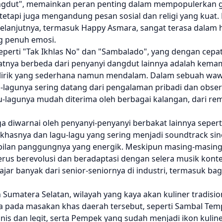
angdut", memainkan peran penting dalam mempopulerkan ge
tetapi juga mengandung pesan sosial dan religi yang kuat
elanjutnya, termasuk Happy Asmara, sangat terasa dalam
g penuh emosi.
eperti "Tak Ikhlas No" dan "Sambalado", yang dengan cepat
uatnya berbeda dari penyanyi dangdut lainnya adalah kem
i lirik yang sederhana namun mendalam. Dalam sebuah wa
lagunya sering datang dari pengalaman pribadi dan obser
u-lagunya mudah diterima oleh berbagai kalangan, dari re
a diwarnai oleh penyanyi-penyanyi berbakat lainnya seperti
 khasnya dan lagu-lagu yang sering menjadi soundtrack sin
lan panggungnya yang energik. Meskipun masing-masing m
rus berevolusi dan beradaptasi dengan selera musik kont
jar banyak dari senior-seniornya di industri, termasuk b
umatera Selatan, wilayah yang kaya akan kuliner tradisio
 pada masakan khas daerah tersebut, seperti Sambal Te
is dan legit, serta Pempek yang sudah menjadi ikon kuline