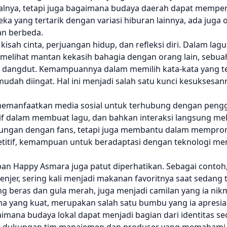
onalnya, tetapi juga bagaimana budaya daerah dapat mempe
a yang tertarik dengan variasi hiburan lainnya, ada juga o
n berbeda.
isah cinta, perjuangan hidup, dan refleksi diri. Dalam lagu
a melihat mantan kekasih bahagia dengan orang lain, sebu
as dangdut. Kemampuannya dalam memilih kata-kata yang 
mudah diingat. Hal ini menjadi salah satu kunci kesuksesa
a memanfaatkan media sosial untuk terhubung dengan peng
if dalam membuat lagu, dan bahkan interaksi langsung mela
ubungan dengan fans, tetapi juga membantu dalam mempro
titif, kemampuan untuk beradaptasi dengan teknologi menj
n Happy Asmara juga patut diperhatikan. Sebagai contoh
enjer, sering kali menjadi makanan favoritnya saat sedang 
 beras dan gula merah, juga menjadi camilan yang ia nikma
ma yang kuat, merupakan salah satu bumbu yang ia apresia
mana budaya lokal dapat menjadi bagian dari identitas seo