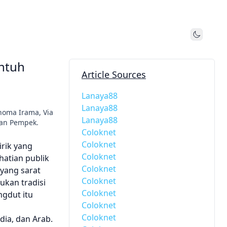
Toggle
ntuh
Article Sources
Lanaya88
Lanaya88
homa Irama, Via
Lanaya88
dan Pempek.
Coloknet
Coloknet
rik yang
Coloknet
hatian publik
Coloknet
 yang sarat
Coloknet
kan tradisi
Coloknet
ngdut itu
Coloknet
Coloknet
dia, dan Arab.