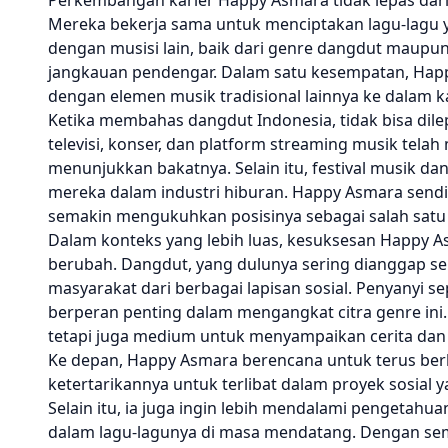
Perkembangan karier Happy Asmara tidak lepas da
Mereka bekerja sama untuk menciptakan lagu-lagu yang
dengan musisi lain, baik dari genre dangdut maupun
jangkauan pendengar. Dalam satu kesempatan, Hap
dengan elemen musik tradisional lainnya ke dalam k
Ketika membahas dangdut Indonesia, tidak bisa dil
televisi, konser, dan platform streaming musik tel
menunjukkan bakatnya. Selain itu, festival musik d
mereka dalam industri hiburan. Happy Asmara sendi
semakin mengukuhkan posisinya sebagai salah satu
Dalam konteks yang lebih luas, kesuksesan Happy A
berubah. Dangdut, yang dulunya sering dianggap se
masyarakat dari berbagai lapisan sosial. Penyanyi s
berperan penting dalam mengangkat citra genre in
tetapi juga medium untuk menyampaikan cerita dan
Ke depan, Happy Asmara berencana untuk terus berk
ketertarikannya untuk terlibat dalam proyek sosial
Selain itu, ia juga ingin lebih mendalami pengetahua
dalam lagu-lagunya di masa mendatang. Dengan sema