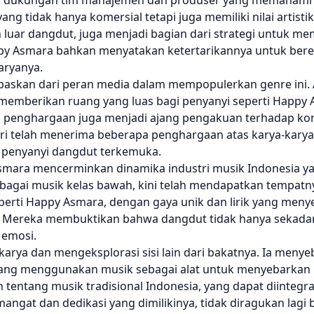
ri dukungan tim manajemen dan produser yang memahami v
 tidak hanya komersial tetapi juga memiliki nilai artistik
 luar dangdut, juga menjadi bagian dari strategi untuk m
py Asmara bahkan menyatakan ketertarikannya untuk ber
aryanya.
epaskan dari peran media dalam mempopulerkan genre ini. 
ah memberikan ruang yang luas bagi penyanyi seperti Happy
an penghargaan juga menjadi ajang pengakuan terhadap kon
ri telah menerima beberapa penghargaan atas karya-karya
 penyanyi dangdut terkemuka.
smara mencerminkan dinamika industri musik Indonesia ya
bagai musik kelas bawah, kini telah mendapatkan tempatny
eperti Happy Asmara, dengan gaya unik dan lirik yang meny
i. Mereka membuktikan bahwa dangdut tidak hanya sekadar
 emosi.
arya dan mengeksplorasi sisi lain dari bakatnya. Ia meny
 yang menggunakan musik sebagai alat untuk menyebarkan p
n tentang musik tradisional Indonesia, yang dapat diintegr
ngat dan dedikasi yang dimilikinya, tidak diragukan lag