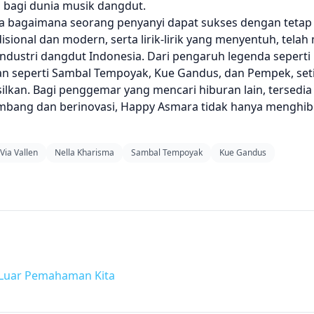
 bagi dunia musik dangdut.
 bagaimana seorang penyanyi dapat sukses dengan tetap s
sional dan modern, serta lirik-lirik yang menyentuh, tel
 industri dangdut Indonesia. Dari pengaruh legenda sepert
an seperti Sambal Tempoyak, Kue Gandus, dan Pempek, set
ilkan. Bagi penggemar yang mencari hiburan lain, tersedia
embang dan berinovasi, Happy Asmara tidak hanya menghibu
Via Vallen
Nella Kharisma
Sambal Tempoyak
Kue Gandus
i Luar Pemahaman Kita