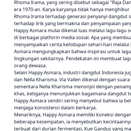
Rhoma Irama, yang sering disebut sebagai "Raja D
era 1970-an. Karya-karyanya tidak hanya menghibur 
Rhoma Irama terhadap generasi penyanyi dangdut s
terhadap lirik yang bermakna dan penyampaian yan
Happy Asmara mulai dikenal luas melalui lagu-lagu s
di berbagai platform media sosial. Apa yang memb
menyampaikan cerita kehidupan sehari-hari melalu
Asmara mengungkapkan bahwa inspirasi untuk lagu-
lingkungan sekitarnya. Pendekatan ini membuat lag
orang dewasa.
Selain Happy Asmara, industri dangdut Indonesia jug
dan Nella Kharisma. Via Vallen dikenal dengan suara
sementara Nella Kharisma menonjol dengan penampi
khas, ketiganya menunjukkan bagaimana dangdut te
Happy Asmara sendiri sering menyebut bahwa ia bela
menjaga konsistensi dalam berkarya.
Menariknya, Happy Asmara memiliki koneksi dengan S
beberapa kesempatan, ia menyebutkan kecintaannya
terbuat dari durian fermentasi, Kue Gandus yang man