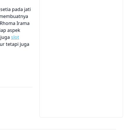
etia pada jati
ah membuatnya
i Rhoma Irama
iap aspek
 juga
slot
r tetapi juga