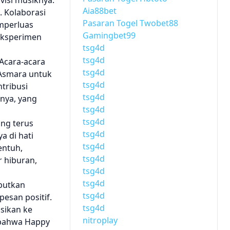
isi musiknya.
Aia88bet
. Kolaborasi
Pasaran Togel Twobet88
emperluas
Gamingbet99
eksperimen
tsg4d
tsg4d
Acara-acara
tsg4d
 Asmara untuk
tsg4d
tribusi
tsg4d
nya, yang
tsg4d
tsg4d
ng terus
tsg4d
a di hati
tsg4d
entuh,
tsg4d
 hiburan,
tsg4d
tsg4d
ebutkan
tsg4d
esan positif.
tsg4d
asikan ke
nitroplay
i bahwa Happy