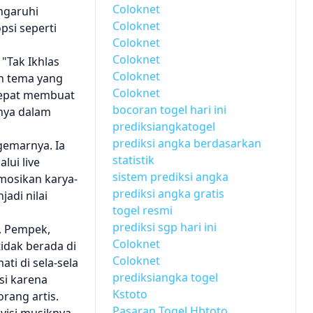
Coloknet
ngaruhi
Coloknet
psi seperti
Coloknet
Coloknet
 "Tak Ikhlas
Coloknet
ah tema yang
Coloknet
tepat membuat
bocoran togel hari ini
nnya dalam
prediksiangkatogel
prediksi angka berdasarkan
gemarnya. Ia
statistik
lui live
sistem prediksi angka
mosikan karya-
prediksi angka gratis
adi nilai
togel resmi
prediksi sgp hari ini
, Pempek,
Coloknet
tidak berada di
Coloknet
ti di sela-sela
prediksiangka togel
si karena
Kstoto
rang artis.
Pasaran Togel Hbtoto