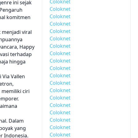
Coloknet
nre ini sejak
Coloknet
. Pengaruh
Coloknet
 hal komitmen
Coloknet
Coloknet
 menjadi viral
Coloknet
ampuannya
Coloknet
wancara, Happy
Coloknet
vasi terhadap
Coloknet
maja hingga
Coloknet
Coloknet
 Via Vallen
Coloknet
etron,
Coloknet
emiliki ciri
Coloknet
emporer.
Coloknet
agaimana
Coloknet
Coloknet
nal. Dalam
Coloknet
mpoyak yang
Coloknet
r Indonesia.