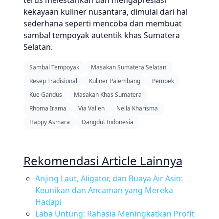
terus melestarikan dan mengapresiasi
kekayaan kuliner nusantara, dimulai dari hal
sederhana seperti mencoba dan membuat
sambal tempoyak autentik khas Sumatera
Selatan.
Sambal Tempoyak
Masakan Sumatera Selatan
Resep Tradisional
Kuliner Palembang
Pempek
Kue Gandus
Masakan Khas Sumatera
Rhoma Irama
Via Vallen
Nella Kharisma
Happy Asmara
Dangdut Indonesia
Rekomendasi Article Lainnya
Anjing Laut, Aligator, dan Buaya Air Asin:
Keunikan dan Ancaman yang Mereka
Hadapi
Laba Untung: Rahasia Meningkatkan Profit