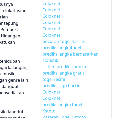
Coloknet
ususnya
Coloknet
n lokal, yang
Coloknet
rian
Coloknet
ar tepung
Coloknet
h Pempek,
Coloknet
. Hidangan-
bocoran togel hari ini
nyatukan
prediksiangkatogel
prediksi angka berdasarkan
statistik
 kehidupan
sistem prediksi angka
agai kalangan,
prediksi angka gratis
s musik
togel resmi
gan genre lain
prediksi sgp hari ini
er dangdut
Coloknet
enyediakan
Coloknet
prediksiangka togel
Kstoto
sik dangdut.
Pasaran Togel Hbtoto