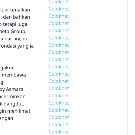
Coloknet
Coloknet
emperkenalkan
Coloknet
, dan bahkan
Coloknet
 tetapi juga
Coloknet
neta Group,
Coloknet
hari ini, di
Coloknet
ondasi yang ia
Coloknet
Coloknet
Coloknet
ngakui
Coloknet
i," membawa
Coloknet
g,"
Coloknet
ppy Asmara
Coloknet
encerminkan
Coloknet
k dangdut,
Coloknet
gin menikmati
Coloknet
engan
Coloknet
Coloknet