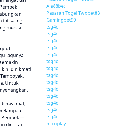
semangat dan
Aia88bet
 Pempek,
Pasaran Togel Twobet88
gabungkan
Gamingbet99
ini saling
tsg4d
ang mencari
tsg4d
tsg4d
tsg4d
ngdut
tsg4d
agu-lagunya
tsg4d
 semakin
tsg4d
kini dinikmati
tsg4d
l Tempoyak,
tsg4d
a. Untuk
tsg4d
nyenangkan.
tsg4d
tsg4d
k nasional,
tsg4d
 melampaui
tsg4d
an Pempek—
nitroplay
 dicintai,