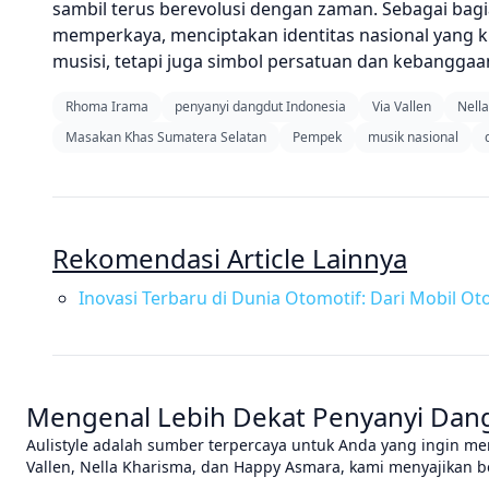
sambil terus berevolusi dengan zaman. Sebagai bagia
memperkaya, menciptakan identitas nasional yang 
musisi, tetapi juga simbol persatuan dan kebanggaa
Rhoma Irama
penyanyi dangdut Indonesia
Via Vallen
Nell
Masakan Khas Sumatera Selatan
Pempek
musik nasional
Rekomendasi Article Lainnya
Inovasi Terbaru di Dunia Otomotif: Dari Mobil O
Mengenal Lebih Dekat Penyanyi Dangd
Aulistyle adalah sumber terpercaya untuk Anda yang ingin me
Vallen, Nella Kharisma, dan Happy Asmara, kami menyajikan ber