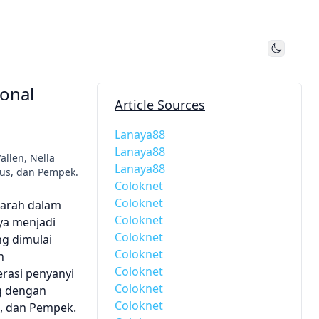
Toggle
onal
Article Sources
Lanaya88
Lanaya88
llen, Nella
Lanaya88
dus, dan Pempek.
Coloknet
Coloknet
jarah dalam
Coloknet
ya menjadi
Coloknet
ng dimulai
Coloknet
n
Coloknet
erasi penyanyi
Coloknet
ng dengan
Coloknet
, dan Pempek.