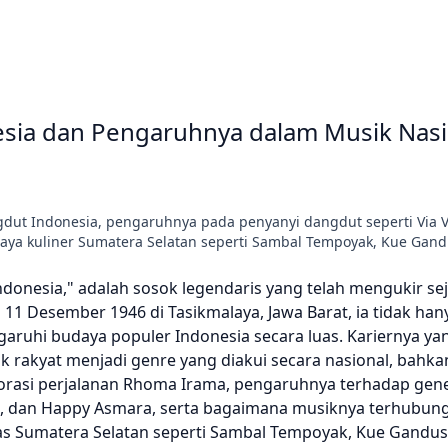
sia dan Pengaruhnya dalam Musik Nasi
dut Indonesia, pengaruhnya pada penyanyi dangdut seperti Via Va
aya kuliner Sumatera Selatan seperti Sambal Tempoyak, Kue Gan
donesia," adalah sosok legendaris yang telah mengukir se
1 Desember 1946 di Tasikmalaya, Jawa Barat, ia tidak han
aruhi budaya populer Indonesia secara luas. Kariernya ya
 rakyat menjadi genre yang diakui secara nasional, bahka
splorasi perjalanan Rhoma Irama, pengaruhnya terhadap gen
sma, dan Happy Asmara, serta bagaimana musiknya terhubu
as Sumatera Selatan seperti Sambal Tempoyak, Kue Gandus