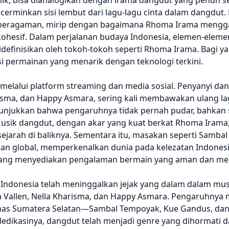
ik, bisa dianalogikan dengan irama dangdut yang penuh 
erminkan sisi lembut dari lagu-lagu cinta dalam dangdut.
keberagaman, mirip dengan bagaimana Rhoma Irama meng
hesif. Dalam perjalanan budaya Indonesia, elemen-elemen 
definisikan oleh tokoh-tokoh seperti Rhoma Irama. Bagi y
permainan yang menarik dengan teknologi terkini.
 melalui platform streaming dan media sosial. Penyanyi da
arisma, dan Happy Asmara, sering kali membawakan ulang l
menunjukkan bahwa pengaruhnya tidak pernah pudar, bahkan
sik dangdut, dengan akar yang kuat berkat Rhoma Irama, 
ejarah di baliknya. Sementara itu, masakan seperti Samba
n global, memperkenalkan dunia pada kelezatan Indonesi
ang menyediakan pengalaman bermain yang aman dan me
ndonesia telah meninggalkan jejak yang dalam dalam musi
ia Vallen, Nella Kharisma, dan Happy Asmara. Pengaruhnya
khas Sumatera Selatan—Sambal Tempoyak, Kue Gandus, d
ikasinya, dangdut telah menjadi genre yang dihormati dan