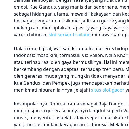
Sambal Tempoyak, dengan rasanya yang kuat dan un
emosi. Kue Gandus, yang manis dan sederhana, menc
sebagai hidangan utama, mewakili kekayaan dan 
berbagai pengaruh musik menjadi satu genre yang ko
melengkapi, menciptakan tapestry yang kaya yang di
variasi hiburan,
slot server thailand
menawarkan opsi 
Dalam era digital, warisan Rhoma Irama terus hidup
Indonesia masa kini, termasuk Via Vallen, Nella Kh
atau terinspirasi oleh gaya bermusiknya. Hal ini 
berkembang dengan adaptasi terhadap tren baru. Mu
oleh generasi muda yang mungkin tidak menyadari s
Kue Gandus, dan Pempek juga mendapatkan perhatia
menikmati hiburan lainnya, jelajahi
situs slot gacor
y
Kesimpulannya, Rhoma Irama sebagai Raja Dangdut I
menginspirasi generasi penyanyi dangdut seperti V
musik, menyentuh aspek budaya seperti masakan 
yang mencerminkan keragaman Indonesia. Melalui ded