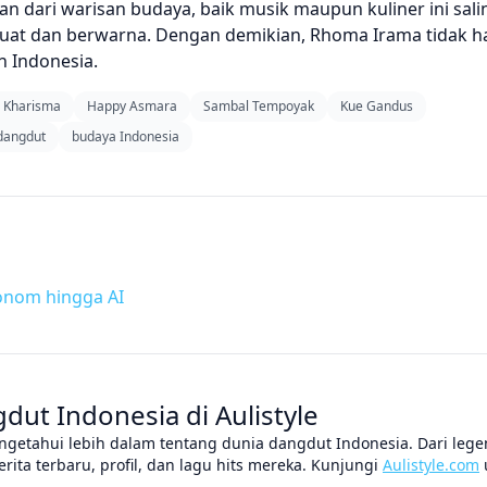
n dari warisan budaya, baik musik maupun kuliner ini sali
kuat dan berwarna. Dengan demikian, Rhoma Irama tidak 
n Indonesia.
a Kharisma
Happy Asmara
Sambal Tempoyak
Kue Gandus
dangdut
budaya Indonesia
tonom hingga AI
ut Indonesia di Aulistyle
ngetahui lebih dalam tentang dunia dangdut Indonesia. Dari lege
ita terbaru, profil, dan lagu hits mereka. Kunjungi
Aulistyle.com