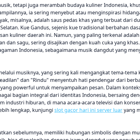
sik, tetapi juga merambah budaya kuliner Indonesia, kh
pilannya, ia sering menyebut atau menginspirasi hidanga
k, misalnya, adalah saus pedas khas yang terbuat dari du
elatan. Kue Gandus, sejenis kue tradisional berbahan das
san kuliner daerah ini. Namun, yang paling terkenal adala
an dan sagu, sering disajikan dengan kuah cuka yang khas
 keragaman Indonesia, sebagaimana musik dangdut yang me
melalui musiknya, yang sering kali mengangkat tema-tema
 "Keadilan" dan "Rindu" menyentuh hati pendengar dari berb
yang powerful untuk menyampaikan pesan. Dalam kontek
i bagian integral dari identitas Indonesia, bersaing den
am industri hiburan, di mana acara-acara televisi dan kons
ebih lengkap, kunjungi
slot gacor hari ini server luar
yang m
butkan sebelumnya, memiliki hubungan simbolis dengan mu