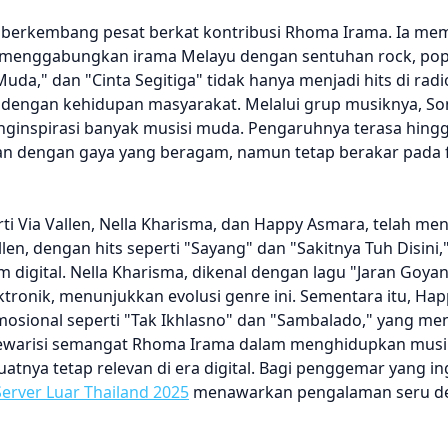
, berkembang pesat berkat kontribusi Rhoma Irama. Ia m
, menggabungkan irama Melayu dengan sentuhan rock, pop
da," dan "Cinta Segitiga" tidak hanya menjadi hits di radio
 dengan kehidupan masyarakat. Melalui grup musiknya, So
nspirasi banyak musisi muda. Pengaruhnya terasa hingga 
n dengan gaya yang beragam, namun tetap berakar pada f
i Via Vallen, Nella Kharisma, dan Happy Asmara, telah me
en, dengan hits seperti "Sayang" dan "Sakitnya Tuh Disin
 digital. Nella Kharisma, dikenal dengan lagu "Jaran Goyan
onik, menunjukkan evolusi genre ini. Sementara itu, Ha
sional seperti "Tak Ikhlasno" dan "Sambalado," yang m
 mewarisi semangat Rhoma Irama dalam menghidupkan musi
ya tetap relevan di era digital. Bagi penggemar yang in
Server Luar Thailand 2025
menawarkan pengalaman seru d