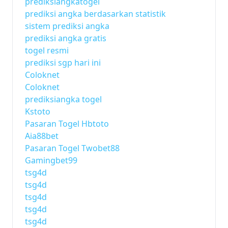
prediksiangkatogel
prediksi angka berdasarkan statistik
sistem prediksi angka
prediksi angka gratis
togel resmi
prediksi sgp hari ini
Coloknet
Coloknet
prediksiangka togel
Kstoto
Pasaran Togel Hbtoto
Aia88bet
Pasaran Togel Twobet88
Gamingbet99
tsg4d
tsg4d
tsg4d
tsg4d
tsg4d