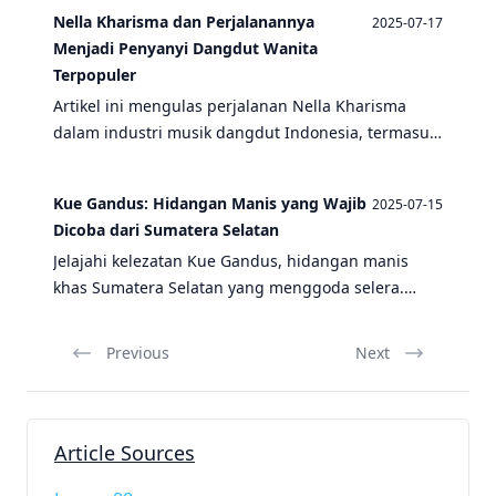
cara pembuatan Kue Gandus, sambil mengenalkan
Nella Kharisma dan Perjalanannya
2025-07-17
beberapa penyanyi dangdut Indonesia dan
Menjadi Penyanyi Dangdut Wanita
masakan khas Sumatera Selatan lainnya.
Terpopuler
Artikel ini mengulas perjalanan Nella Kharisma
dalam industri musik dangdut Indonesia, termasuk
pengaruh Rhoma Irama dan persaingan dengan
Via Vallen serta Happy Asmara. Juga menyentuh
Kue Gandus: Hidangan Manis yang Wajib
2025-07-15
budaya Sumatera Selatan melalui masakan
Dicoba dari Sumatera Selatan
khasnya.
Jelajahi kelezatan Kue Gandus, hidangan manis
khas Sumatera Selatan yang menggoda selera.
Temukan juga masakan khas lainnya dan kenali
penyanyi dangdut Indonesia yang populer.
Previous
Next
Article Sources