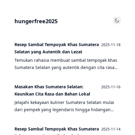
hungerfree2025
Toggle
Resep Sambal Tempoyak Khas Sumatera
2025-11-18
Selatan yang Autentik dan Lezat
Temukan rahasia membuat sambal tempoyak khas
Sumatera Selatan yang autentik dengan cita rasa
fermentasi durian yang khas, dipadukan dengan
berbagai masakan tradisional Palembang.
Masakan Khas Sumatera Selatan:
2025-11-16
Keunikan Cita Rasa dan Bahan Lokal
Jelajahi kekayaan kuliner Sumatera Selatan mulai
dari pempek yang legendaris hingga hidangan
tradisional dengan cita rasa autentik yang
menggugah selera.
Resep Sambal Tempoyak Khas Sumatera
2025-11-14