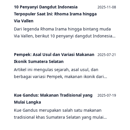
yang kenyal lezat. Temukan cerita di balik setiap
10 Penyanyi Dangdut Indonesia
2025-11-08
hidangan dan pengaruh budaya dalam cita rasa
Terpopuler Saat Ini: Rhoma Irama hingga
khas Palembang.
Via Vallen
Dari legenda Rhoma Irama hingga bintang muda
Via Vallen, berikut 10 penyanyi dangdut Indonesia
terpopuler yang menguasai industri musik tanah
air dengan berbagai genre dan gaya khas masing-
Pempek: Asal Usul dan Variasi Makanan
2025-07-21
masing.
Ikonik Sumatera Selatan
Artikel ini mengulas sejarah, asal usul, dan
berbagai variasi Pempek, makanan ikonik dari
Sumatera Selatan, serta menyertakan informasi
tentang masakan khas daerah lainnya.
Kue Gandus: Makanan Tradisional yang
2025-07-19
Mulai Langka
Kue Gandus merupakan salah satu makanan
tradisional khas Sumatera Selatan yang mulai
langka. Artikel ini mengulas sejarah, bahan, serta