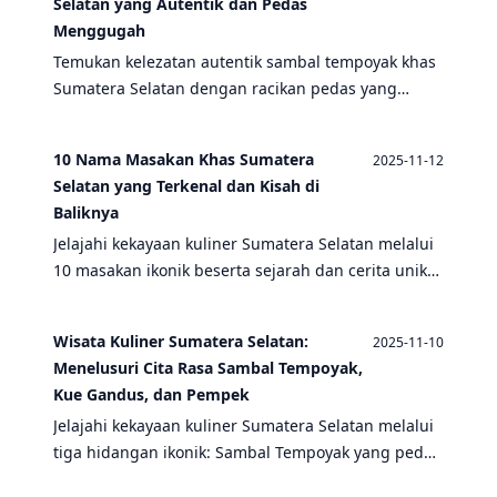
Selatan yang Autentik dan Pedas
Menggugah
Temukan kelezatan autentik sambal tempoyak khas
Sumatera Selatan dengan racikan pedas yang
menggugah selera, lengkap dengan panduan
membuat dan sejarah kuliner tradisional
10 Nama Masakan Khas Sumatera
2025-11-12
Palembang.
Selatan yang Terkenal dan Kisah di
Baliknya
Jelajahi kekayaan kuliner Sumatera Selatan melalui
10 masakan ikonik beserta sejarah dan cerita unik
di balik setiap hidangan yang telah menjadi
warisan budaya
Wisata Kuliner Sumatera Selatan:
2025-11-10
Menelusuri Cita Rasa Sambal Tempoyak,
Kue Gandus, dan Pempek
Jelajahi kekayaan kuliner Sumatera Selatan melalui
tiga hidangan ikonik: Sambal Tempoyak yang pedas
gurih, Kue Gandus yang manis legit, dan Pempek